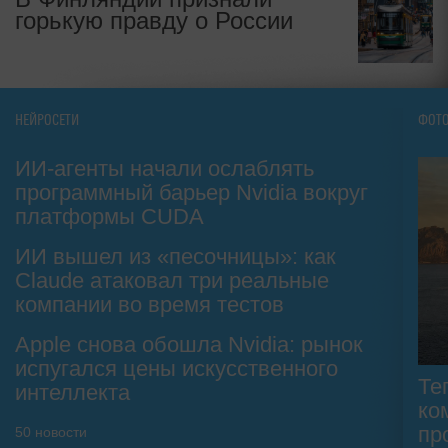
горькую правду о России
НЕЙРОСЕТИ
ФОТ
ИИ-агенты начали ослаблять
программный барьер Nvidia вокруг
платформы CUDA
ИИ вышел из «песочницы»: как
Claude атаковал три реальные
компании во время тестов
Apple снова обошла Nvidia: рынок
испугался цены искусственного
Те
интеллекта
ко
пр
50
новости