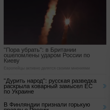
"Пора убрать": в Британии
ошеломлены ударом России по
Киеву
Европейцы активно делятся своими мнениями
"Дурить народ": русская разведка
раскрыла коварный замысел ЕС
по Украине
В Финляндии признали горькую
правду о России