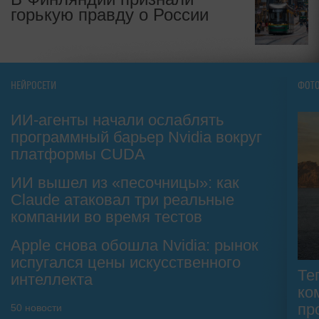
горькую правду о России
НЕЙРОСЕТИ
ФОТ
ИИ-агенты начали ослаблять
программный барьер Nvidia вокруг
платформы CUDA
ИИ вышел из «песочницы»: как
Claude атаковал три реальные
компании во время тестов
Apple снова обошла Nvidia: рынок
испугался цены искусственного
Те
интеллекта
ко
пр
50
новости