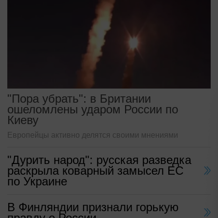
"Пора убрать": в Британии
ошеломлены ударом России по
Киеву
Европейцы активно делятся своими мнениями
"Дурить народ": русская разведка
раскрыла коварный замысел ЕС
по Украине
В Финляндии признали горькую
правду о России