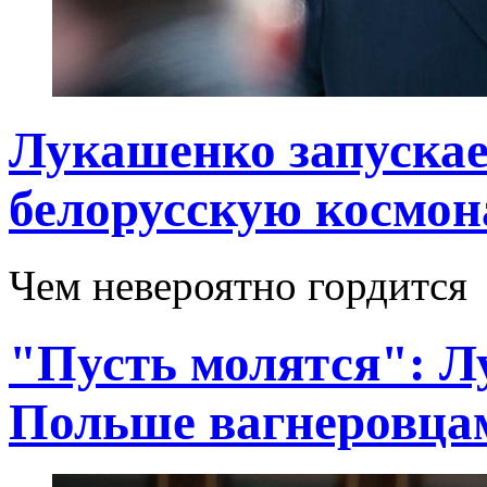
Лукашенко запускае
белорусскую космон
Чем невероятно гордится
"Пусть молятся": Л
Польше вагнеровца