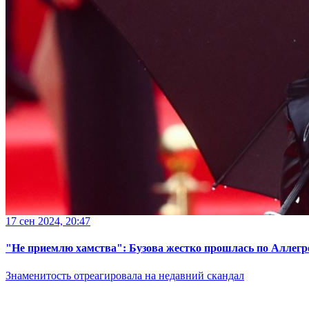
17 сен 2024, 20:47
"Не приемлю хамства": Бузова жестко прошлась по Аллегр
Знаменитость отреагировала на недавний скандал