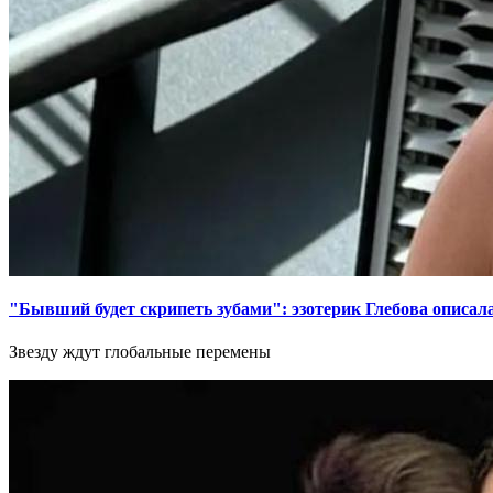
"Бывший будет скрипеть зубами": эзотерик Глебова описал
Звезду ждут глобальные перемены