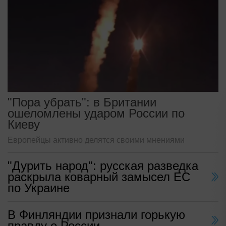
"Пора убрать": в Британии
ошеломлены ударом России по
Киеву
Европейцы активно делятся своими мнениями
"Дурить народ": русская разведка
раскрыла коварный замысел ЕС
по Украине
В Финляндии признали горькую
правду о России