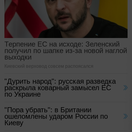
Терпение ЕС на исходе: Зеленский
получил по шапке из-за новой наглой
выходки
Киевский верховод совсем распоясался
"Дурить народ": русская разведка
раскрыла коварный замысел ЕС
по Украине
"Пора убрать": в Британии
ошеломлены ударом России по
Киеву