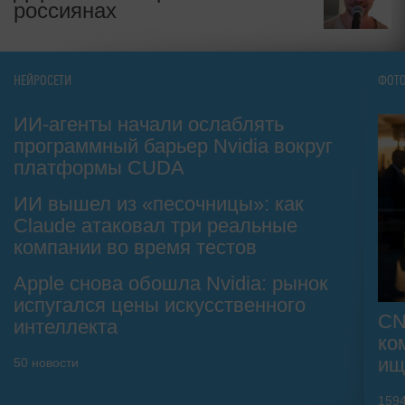
россиянах
НЕЙРОСЕТИ
ФОТ
ИИ-агенты начали ослаблять
программный барьер Nvidia вокруг
платформы CUDA
ИИ вышел из «песочницы»: как
Claude атаковал три реальные
компании во время тестов
Apple снова обошла Nvidia: рынок
испугался цены искусственного
CN
интеллекта
ко
ищ
50
новости
159