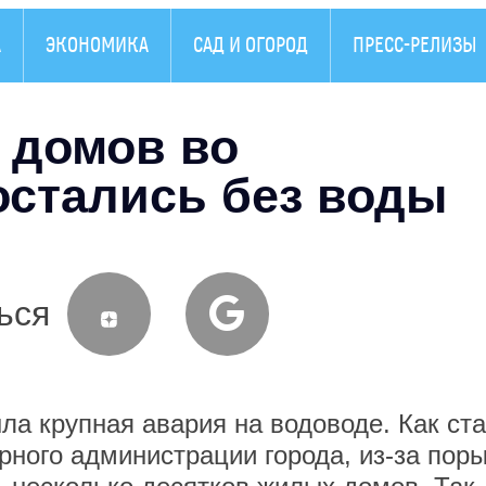
А
ЭКОНОМИКА
САД И ОГОРОД
ПРЕСС-РЕЛИЗЫ
 домов во
остались без воды
ься
крупная авария на водоводе. Как ст
рного администрации города, из-за пор