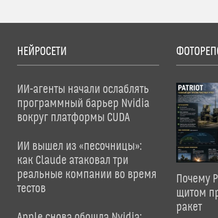
НЕЙРОСЕТИ
ФОТОРЕП
ИИ-агенты начали ослаблять
программный барьер Nvidia
вокруг платформы CUDA
ИИ вышел из «песочницы»:
как Claude атаковал три
реальные компании во время
Почему P
тестов
щитом пр
ракет
Apple снова обошла Nvidia: