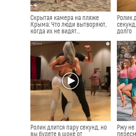
Скрытая камера на пляже
Ролик 
Крыма: Что люди вытворяют,
секунд,
когда их не видят...
долго
i
Ролик длится пару секунд, но
Ржу не 
вы будете в шоке от
пересм