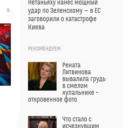
Нетаньяху нанес мощный
удар по Зеленскому — в ЕС
заговорили о катастрофе
Киева
РЕКОМЕНДУЕМ
Рената
Литвинова
вывалила грудь
в смелом
купальнике –
откровенное фото
Что стало с
исчезнувшим