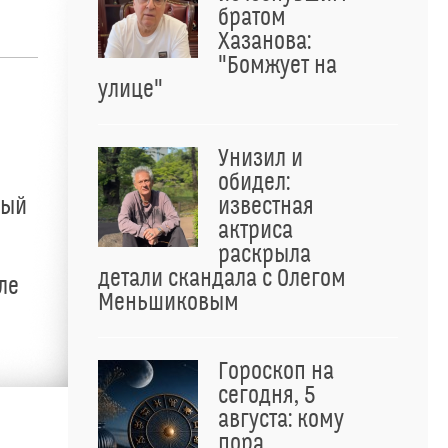
братом
Хазанова:
"Бомжует на
улице"
Унизил и
обидел:
ный
известная
актриса
раскрыла
детали скандала с Олегом
ле
Меньшиковым
Гороскоп на
сегодня, 5
августа: кому
пора