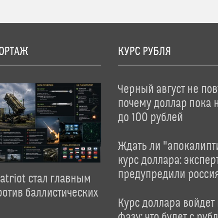
ОРТАЖ
КУРС РУБЛЯ
Черный август не пов
почему доллар пока 
до 100 рублей
Ждать ли "апокалипт
курс доллара: экспер
предупредили росси
atriot стал главным
отив баллистических
Курс доллара войдет
фазу: что будет с руб