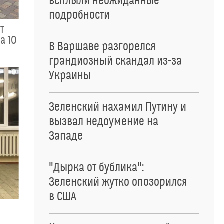
всплыли неожиданные
подробности
ит
а 10
В Варшаве разгорелся
грандиозный скандал из-за
Украины
i
Зеленский нахамил Путину и
вызвал недоумение на
Западе
"Дырка от бублика":
Зеленский жутко опозорился
в США
е