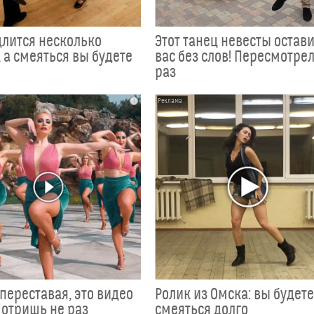
длится несколько
Этот танец невесты остав
 а смеяться вы будете
вас без слов! Пересмотрел
раз
i
переставая, это видео
Ролик из Омска: вы будет
отришь не раз
смеяться долго