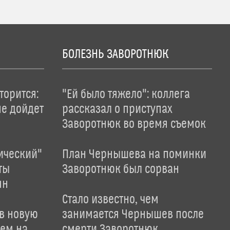
БОЛЕЗНЬ ЗАВОРОТНЮК
торится:
"Ей было тяжело": коллега
не дойдет
рассказал о приступах
Заворотнюк во время съемок
ический"
План Чернышева на поминки
ты
Заворотнюк был сорван
ян
Стало известно, чем
 в новую
занимается Чернышев после
лем на
смерти Заворотнюк