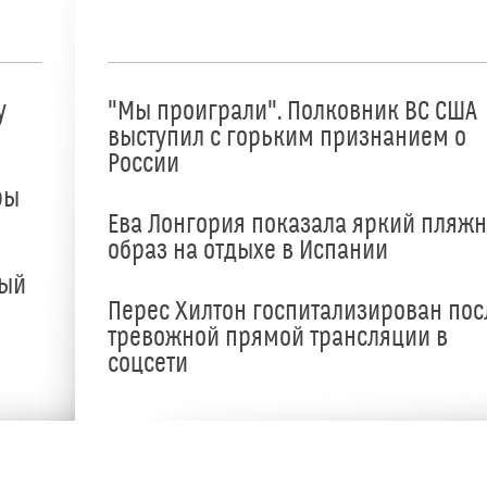
у
"Мы проиграли". Полковник ВС США
выступил с горьким признанием о
России
ры
Ева Лонгория показала яркий пляж
образ на отдыхе в Испании
ный
Перес Хилтон госпитализирован пос
тревожной прямой трансляции в
соцсети