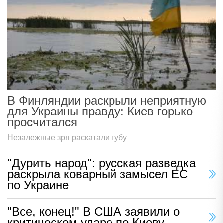
В Финляндии раскрыли неприятную
для Украины правду: Киев горько
просчитался
Незалежные зря раскатали губу
"Дурить народ": русская разведка
раскрыла коварный замысел ЕС
по Украине
"Все, конец!" В США заявили о
критическом ударе по Киеву