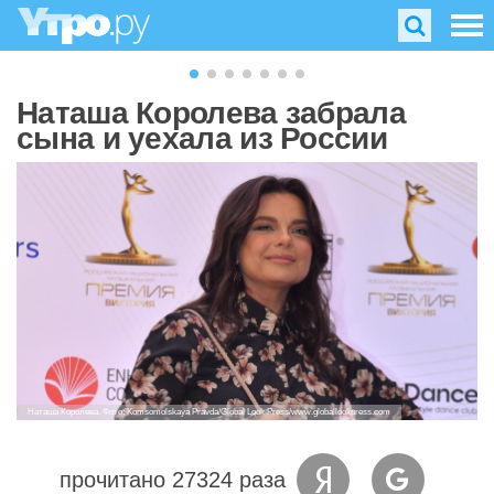
Наташа Королева забрала
сына и уехала из России
Наташа Королева. Фото: Komsomolskaya Pravda/Global Look Press/www.globallookpress.com
прочитано 27324 раза