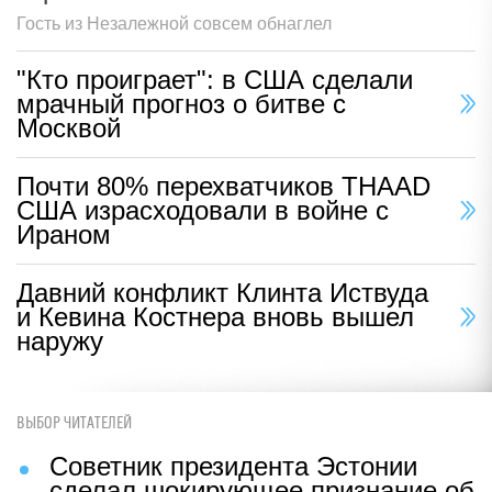
Гость из Незалежной совсем обнаглел
"Кто проиграет": в США сделали
мрачный прогноз о битве с
Москвой
Почти 80% перехватчиков THAAD
США израсходовали в войне с
Ираном
Давний конфликт Клинта Иствуда
и Кевина Костнера вновь вышел
наружу
ВЫБОР ЧИТАТЕЛЕЙ
Советник президента Эстонии
сделал шокирующее признание об