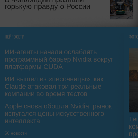
горькую правду о России
НЕЙРОСЕТИ
ФОТ
ИИ-агенты начали ослаблять
программный барьер Nvidia вокруг
платформы CUDA
ИИ вышел из «песочницы»: как
Claude атаковал три реальные
компании во время тестов
Apple снова обошла Nvidia: рынок
испугался цены искусственного
Те
интеллекта
ко
пр
50
новости