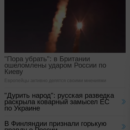
"Пора убрать": в Британии
ошеломлены ударом России по
Киеву
Европейцы активно делятся своими мнениями
"Дурить народ": русская разведка
раскрыла коварный замысел ЕС
по Украине
В Финляндии признали горькую
правду о России