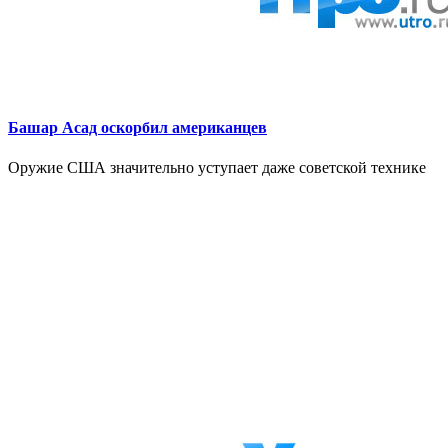
Башар Асад оскорбил американцев
Оружие США значительно уступает даже советской технике