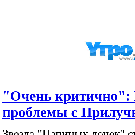
"Очень критично":
проблемы с Прилу
Звезда "Папиных дочек" с