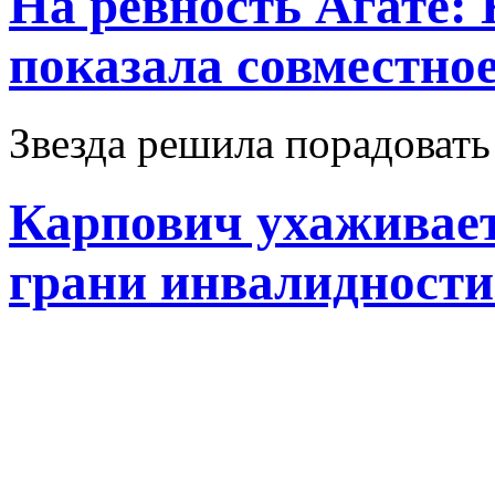
На ревность Агате:
показала совместно
Звезда решила порадоват
Карпович ухаживает
грани инвалидност