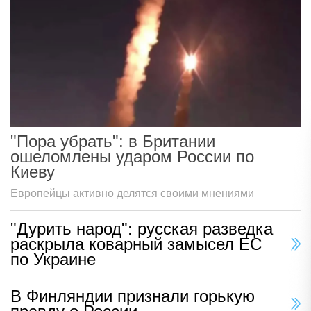
"Пора убрать": в Британии
ошеломлены ударом России по
Киеву
Европейцы активно делятся своими мнениями
"Дурить народ": русская разведка
раскрыла коварный замысел ЕС
по Украине
В Финляндии признали горькую