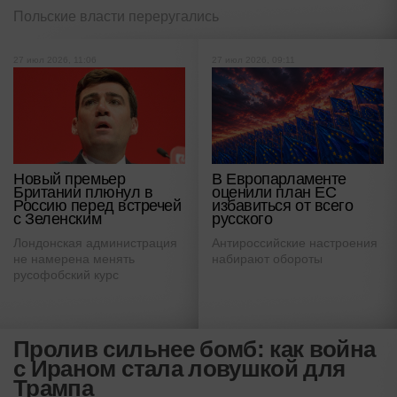
Польские власти переругались
27 июл 2026, 11:06
27 июл 2026, 09:11
Новый премьер
В Европарламенте
Британии плюнул в
оценили план ЕС
Россию перед встречей
избавиться от всего
с Зеленским
русского
Лондонская администрация
Антироссийские настроения
не намерена менять
набирают обороты
русофобский курс
Пролив сильнее бомб: как война
с Ираном стала ловушкой для
Трампа