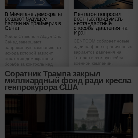
В Мичигане демократы
Пентагон попросил
решают будущее
военных придумать
партии на праймериз в
нестандартные
Сенат
способы давления на
Иран
Хейли Стивенс и Абдул Эль-
CENTCOM собирает новые
Сайед завершают
идеи на фоне ограниченных
напряженную кампанию, от
вариантов давления на
исхода которой зависит
Тегеран и затянувшейся
стратегия демократов и
военной кампании.
борьба за контроль над
Сенатом США.
Соратник Трампа закрыл
миллиардный фонд ради кресла
генпрокурора США