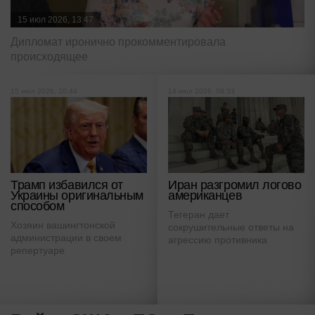
15 июл 2026, 13:47
Дипломат иронично прокомментировала
происходящее
15 июл 2026, 10:44
14 июл 2026, 08:33
Трамп избавился от
Иран разгромил логово
Украины оригинальным
американцев
способом
Тегеран дает
Хозяин вашингтонской
сокрушительные ответы на
администрации в своем
агрессию противника
репертуаре