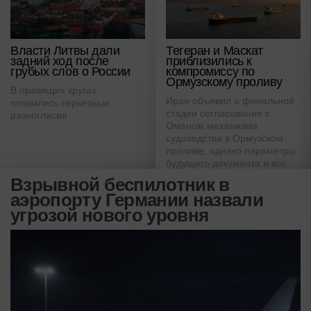
Власти Литвы дали
Тегеран и Маскат
задний ход после
приблизились к
грубых слов о России
компромиссу по
Ормузскому проливу
В правящих кругах
Иран объявил о финальной
появились серьезные
стадии согласования с
разногласия
Оманом механизма
судоходства в Ормузском
проливе, однако параметры
будущего документа и его
международное признание
Взрывной беспилотник в
по-прежнему остаются
аэропорту Германии назвали
предметом спора.
угрозой нового уровня