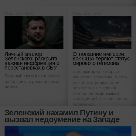
29 июл 2026, 08:36
28 июл 2026, 19:22
Отползание империи.
Личный киллер
Как США теряют статус
Зеленского: раскрыта
мирового гегемона
важная информация о
перестановках в СБУ
Есть империи, которые
Военный связал имя нового
рушатся с грохотом. А есть
начальника с резонансным
те, что отступают почти
делом
незаметно: не сдавая
столиц, не подписывая
капитуляций, не признавая
поражения.
Зеленский нахамил Путину и
вызвал недоумение на Западе