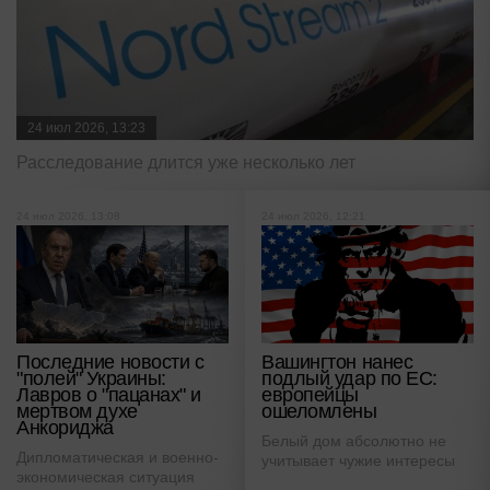
24 июл 2026, 13:23
Расследование длится уже несколько лет
24 июл 2026, 13:08
24 июл 2026, 12:21
Последние новости с
Вашингтон нанес
"полей" Украины:
подлый удар по ЕС:
Лавров о "пацанах" и
европейцы
мертвом духе
ошеломлены
Анкориджа
Белый дом абсолютно не
Дипломатическая и военно-
учитывает чужие интересы
экономическая ситуация