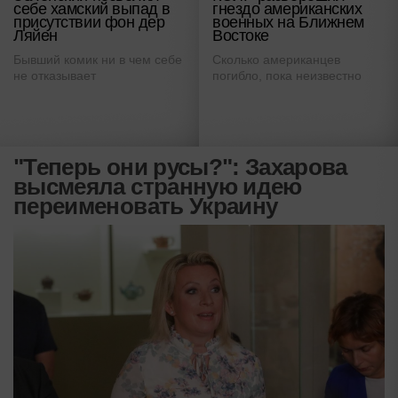
себе хамский выпад в
гнездо американских
присутствии фон дер
военных на Ближнем
Ляйен
Востоке
Бывший комик ни в чем себе
Сколько американцев
не отказывает
погибло, пока неизвестно
"Теперь они русы?": Захарова
высмеяла странную идею
переименовать Украину