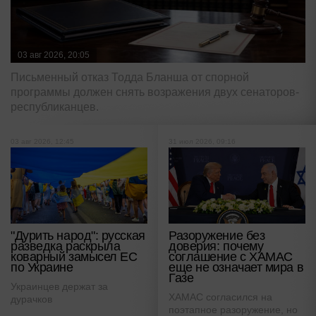
03 авг 2026, 20:05
Письменный отказ Тодда Бланша от спорной
программы должен снять возражения двух сенаторов-
республиканцев.
03 авг 2026, 12:45
31 июл 2026, 09:16
"Дурить народ": русская
Разоружение без
разведка раскрыла
доверия: почему
коварный замысел ЕС
соглашение с ХАМАС
по Украине
еще не означает мира в
Газе
Украинцев держат за
ХАМАС согласился на
дурачков
поэтапное разоружение, но