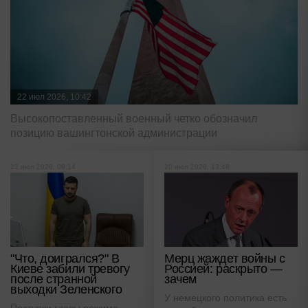
22 июл 2026, 10:42
Высокопоставленный военный четко обозначил
позицию вашингтонской администрации
22 июл 2026, 09:14
20 июл 2026, 13:48
"Что, доигрался?" В
Мерц жаждет войны с
Киеве забили тревогу
Россией: раскрыто —
после странной
зачем
выходки Зеленского
У немецкого политика есть