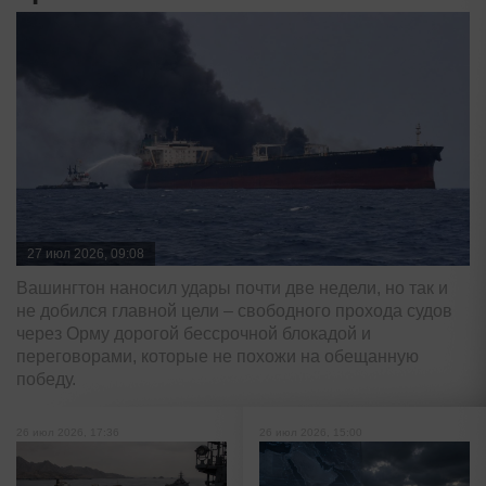
27 июл 2026, 09:08
Вашингтон наносил удары почти две недели, но так и
не добился главной цели – свободного прохода судов
через Орму дорогой бессрочной блокадой и
переговорами, которые не похожи на обещанную
победу.
26 июл 2026, 17:36
26 июл 2026, 15:00