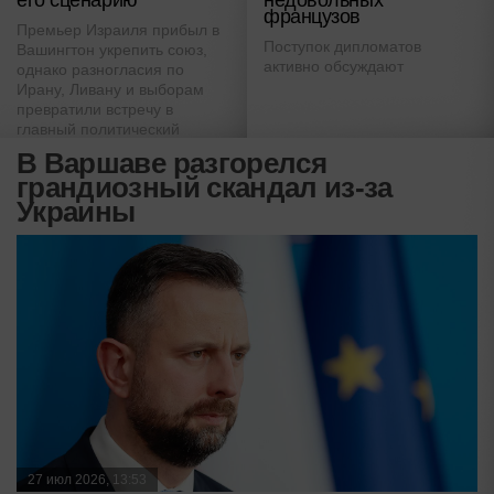
недовольных
французов
Премьер Израиля прибыл в
Поступок дипломатов
Вашингтон укрепить союз,
активно обсуждают
однако разногласия по
Ирану, Ливану и выборам
превратили встречу в
главный политический
экзамен.
В Варшаве разгорелся
грандиозный скандал из-за
Украины
27 июл 2026, 13:53