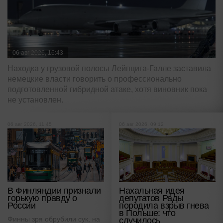
06 авг 2026, 16:43
Находка у грузовой полосы Лейпцига-Галле заставила
немецкие власти говорить о профессионально
подготовленной гибридной атаке, хотя виновник пока
не установлен.
06 авг 2026, 11:45
06 авг 2026, 09:12
В Финляндии признали
Нахальная идея
горькую правду о
депутатов Рады
России
породила взрыв гнева
в Польше: что
Финны зря обрубили сук, на
случилось