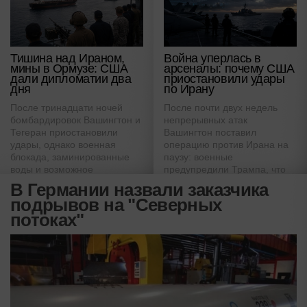
Тишина над Ираном,
Война уперлась в
мины в Ормузе: США
арсеналы: почему США
дали дипломатии два
приостановили удары
дня
по Ирану
После тринадцати ночей
После почти двух недель
бомбардировок Вашингтон и
непрерывных атак
Тегеран приостановили
Вашингтон поставил
удары, однако военная
операцию против Ирана на
блокада, заминированные
паузу: военные
воды и возможное
предупредили Трампа, что
возвращение Израиля не
дальнейшая эскалация
В Германии назвали заказчика
позволяют назвать эту паузу
может истощить запасы
подрывов на "Северных
миром.
ключевых ракет.
потоках"