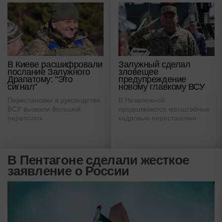
В Киеве расшифровали
Залужный сделал
послание Залужного
зловещее
Драпатому: "Это
предупреждение
сигнал"
новому главкому ВСУ
Перестановки в руководстве
В Незалежной
ВСУ вызвали большой
продолжаются масштабные
переполох
кадровые перестановки
В Пентагоне сделали жесткое
заявление о России