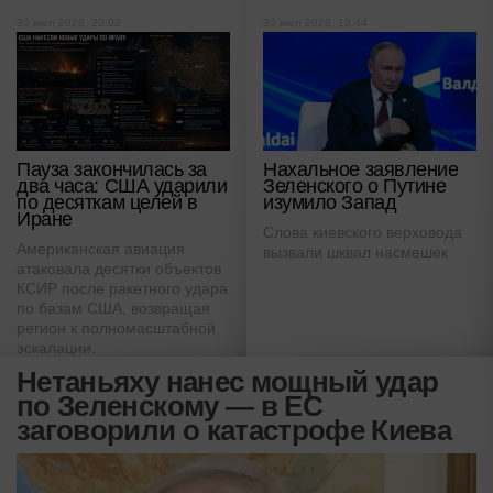
30 июл 2026, 20:02
30 июл 2026, 13:44
Пауза закончилась за
Нахальное заявление
два часа: США ударили
Зеленского о Путине
по десяткам целей в
изумило Запад
Иране
Слова киевского верховода
Американская авиация
вызвали шквал насмешек
атаковала десятки объектов
КСИР после ракетного удара
по базам США, возвращая
регион к полномасштабной
эскалации.
Нетаньяху нанес мощный удар
по Зеленскому — в ЕС
заговорили о катастрофе Киева