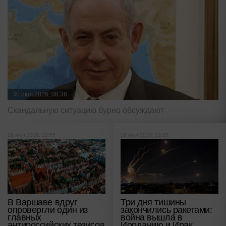
30 июл 2026, 08:36
Скандальную ситуацию бурно обсуждают
29 июл 2026, 12:55
29 июл 2026, 12:25
В Варшаве вдруг
Три дня тишины
опровергли один из
закончились ракетами:
главных
война вышла в
антироссийских тезисов
Иорданию и Ирак