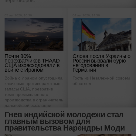
переговоров.
05 авг 2026, 10:36
04 авг 2026, 14:56
Почти 80%
Слова посла Украины о
перехватчиков THAAD
России вызвали бурю
США израсходовали в
негодования в
войне с Ираном
Германии
Война с Ираном опустошила
Гость из Незалежной совсем
ключевые противоракетные
обнаглел
запасы США, превратив
темп промышленного
производства в ограничитель
дальнейшей эскалации.
Гнев индийской молодежи стал
главным вызовом для
правительства Нарендры Моди