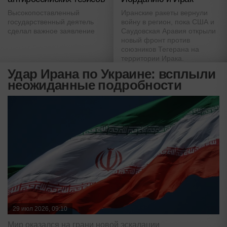
Высокопоставленный
Иранские ракеты вернули
государственный деятель
войну в регион, пока США и
сделал важное заявление
Саудовская Аравия открыли
новый фронт против
союзников Тегерана на
территории Ирака.
Удар Ирана по Украине: всплыли
неожиданные подробности
29 июл 2026, 09:10
Мир оказался на грани новой эскалации