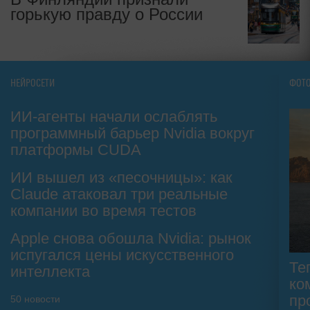
горькую правду о России
НЕЙРОСЕТИ
ФОТ
ИИ-агенты начали ослаблять
программный барьер Nvidia вокруг
платформы CUDA
ИИ вышел из «песочницы»: как
Claude атаковал три реальные
компании во время тестов
Apple снова обошла Nvidia: рынок
испугался цены искусственного
Те
интеллекта
ко
пр
50
новости