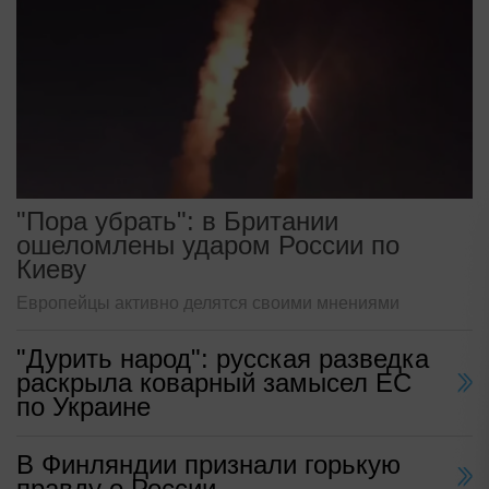
"Пора убрать": в Британии
ошеломлены ударом России по
Киеву
Европейцы активно делятся своими мнениями
"Дурить народ": русская разведка
раскрыла коварный замысел ЕС
по Украине
В Финляндии признали горькую
правду о России