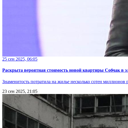
25 сен 2025, 06:05
Раскрыта вероятная стоимость новой квартиры Собчак в э
Знаменитость потратила на жилье несколько сотен миллионов 
23 сен 2025, 21:05