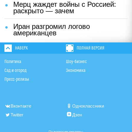
Мерц жаждет войны с Россией:
раскрыто — зачем
Иран разгромил логово
американцев
НАВЕРХ
ПОЛНАЯ ВЕРСИЯ
Политика
Шоу-бизнес
Сад и огород
Экономика
Пресс-релизы
Вконтакте
Одноклассники
Twitter
Дзен
По вопросам рекламы: