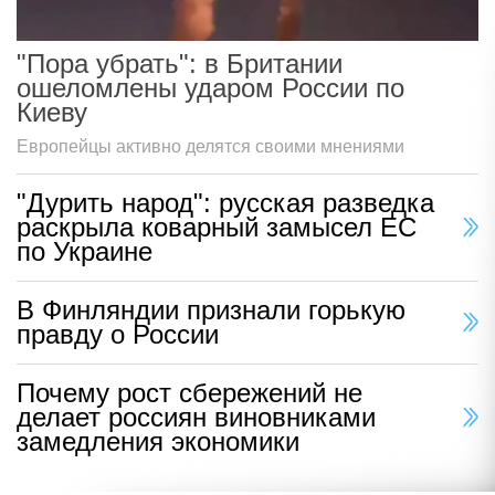
"Пора убрать": в Британии
ошеломлены ударом России по
Киеву
Европейцы активно делятся своими мнениями
"Дурить народ": русская разведка
раскрыла коварный замысел ЕС
по Украине
В Финляндии признали горькую
правду о России
Почему рост сбережений не
делает россиян виновниками
замедления экономики