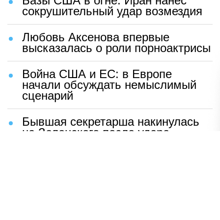
Базы США в огне: Иран нанес
сокрушительный удар возмездия
Любовь Аксенова впервые
высказалась о роли порноактрисы
Война США и ЕС: в Европе
начали обсуждать немыслимый
сценарий
Бывшая секретарша накинулась
на Зеленского после удара
возмездия ВС РФ
В Москве назвали ключевой
фактор завершения СВО
Мерц жаждет войны с Россией:
раскрыто — зачем