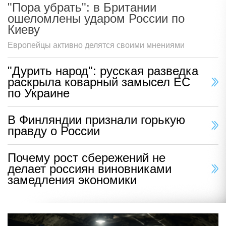
"Пора убрать": в Британии
ошеломлены ударом России по
Киеву
Европейцы активно делятся своими мнениями
"Дурить народ": русская разведка
раскрыла коварный замысел ЕС
по Украине
В Финляндии признали горькую
правду о России
Почему рост сбережений не
делает россиян виновниками
замедления экономики