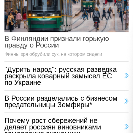
В Финляндии признали горькую
правду о России
Финны зря обрубили сук, на котором сидели
"Дурить народ": русская разведка
раскрыла коварный замысел ЕС
по Украине
В России разделались с бизнесом
предательницы Земфиры*
Почему рост сбережений не
делает россиян виновниками