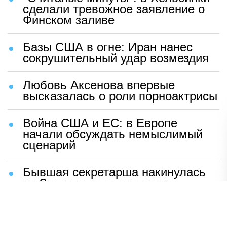
сделали тревожное заявление о
Финском заливе
Базы США в огне: Иран нанес
сокрушительный удар возмездия
Любовь Аксенова впервые
высказалась о роли порноактрисы
Война США и ЕС: в Европе
начали обсуждать немыслимый
сценарий
Бывшая секретарша накинулась
на Зеленского после удара
возмездия ВС РФ
В Москве назвали ключевой