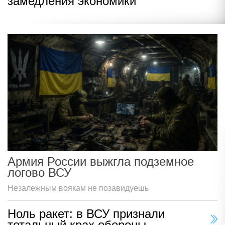
замедления экономики
Армия России выжгла подземное
логово ВСУ
Незалежным воякам не позавидуешь
Ноль ракет: в ВСУ признали
тотальный крах обороны