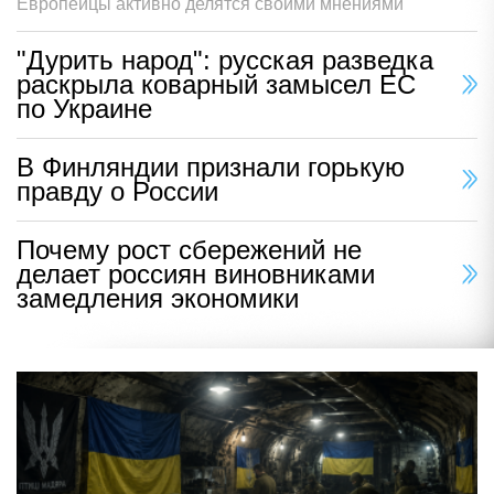
Европейцы активно делятся своими мнениями
"Дурить народ": русская разведка
раскрыла коварный замысел ЕС
по Украине
В Финляндии признали горькую
правду о России
Почему рост сбережений не
делает россиян виновниками
замедления экономики