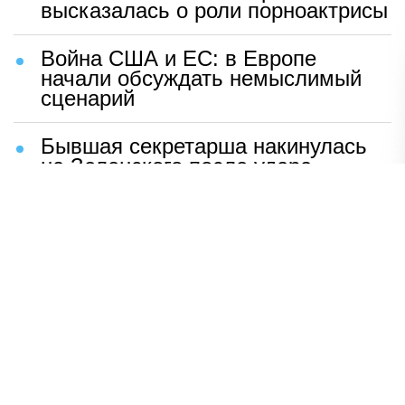
высказалась о роли порноактрисы
Война США и ЕС: в Европе
начали обсуждать немыслимый
сценарий
Бывшая секретарша накинулась
на Зеленского после удара
возмездия ВС РФ
В Москве назвали ключевой
фактор завершения СВО
Мерц жаждет войны с Россией:
раскрыто — зачем
Иран разгромил логово
американцев