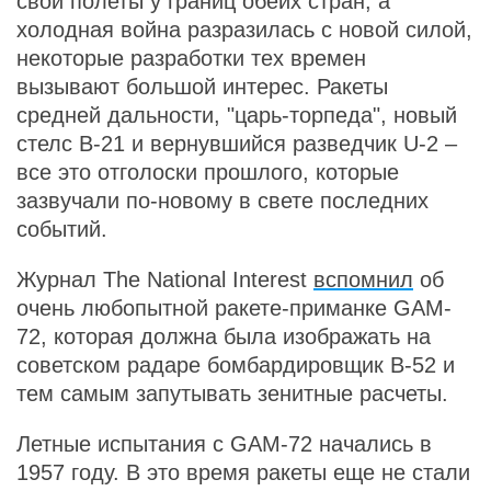
свои полеты у границ обеих стран, а
холодная война разразилась с новой силой,
некоторые разработки тех времен
вызывают большой интерес. Ракеты
средней дальности, "царь-торпеда", новый
стелс B-21 и вернувшийся разведчик U-2 –
все это отголоски прошлого, которые
зазвучали по-новому в свете последних
событий.
Журнал The National Interest
вспомнил
об
очень любопытной ракете-приманке GAM-
72, которая должна была изображать на
советском радаре бомбардировщик В-52 и
тем самым запутывать зенитные расчеты.
Летные испытания с GAM-72 начались в
1957 году. В это время ракеты еще не стали