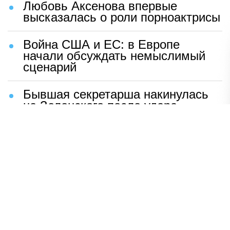
Любовь Аксенова впервые
высказалась о роли порноактрисы
Война США и ЕС: в Европе
начали обсуждать немыслимый
сценарий
Бывшая секретарша накинулась
на Зеленского после удара
возмездия ВС РФ
В Москве назвали ключевой
фактор завершения СВО
Мерц жаждет войны с Россией:
раскрыто — зачем
Иран разгромил логово