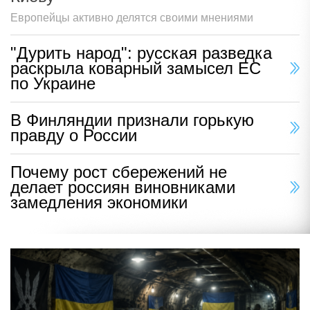
Европейцы активно делятся своими мнениями
"Дурить народ": русская разведка
раскрыла коварный замысел ЕС
по Украине
В Финляндии признали горькую
правду о России
Почему рост сбережений не
делает россиян виновниками
замедления экономики