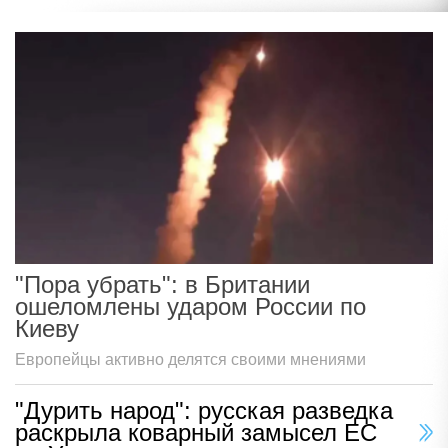
"Пора убрать": в Британии
ошеломлены ударом России по
Киеву
Европейцы активно делятся своими мнениями
"Дурить народ": русская разведка
раскрыла коварный замысел ЕС