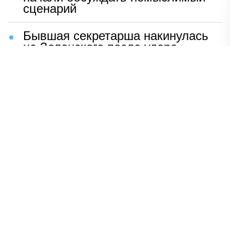
сценарий
Бывшая секретарша накинулась
на Зеленского после удара
возмездия ВС РФ
В Москве назвали ключевой
фактор завершения СВО
Мерц жаждет войны с Россией:
раскрыто — зачем
Иран разгромил логово
американцев
НАВЕРХ
ПОЛНАЯ ВЕРСИЯ
Политика
Шоу-бизнес