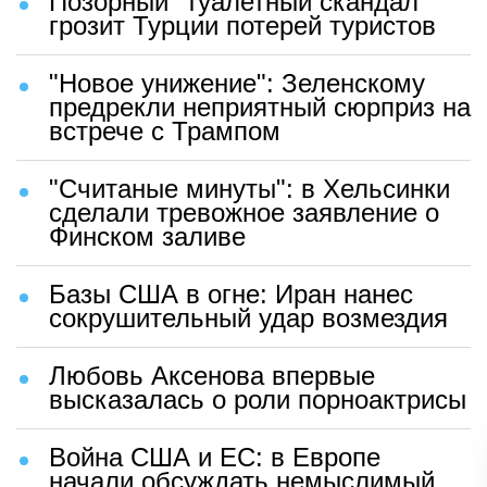
Позорный "туалетный скандал"
грозит Турции потерей туристов
"Новое унижение": Зеленскому
предрекли неприятный сюрприз на
встрече с Трампом
"Считаные минуты": в Хельсинки
сделали тревожное заявление о
Финском заливе
Базы США в огне: Иран нанес
сокрушительный удар возмездия
Любовь Аксенова впервые
высказалась о роли порноактрисы
Война США и ЕС: в Европе
начали обсуждать немыслимый