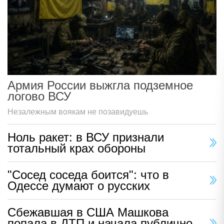
Армия России выжгла подземное
логово ВСУ
Незалежным воякам не позавидуешь
Ноль ракет: в ВСУ признали
тотальный крах обороны
"Сосед соседа боится": что в
Одессе думают о русских
Сбежавшая в США Машкова
попала в ДТП и начала публично