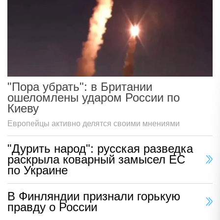
"Пора убрать": в Британии
ошеломлены ударом России по
Киеву
Европейцы активно делятся своими мнениями
"Дурить народ": русская разведка
раскрыла коварный замысел ЕС
по Украине
В Финляндии признали горькую
правду о России