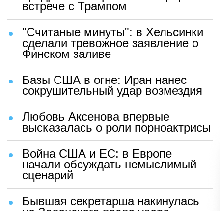
встрече с Трампом
"Считаные минуты": в Хельсинки
сделали тревожное заявление о
Финском заливе
Базы США в огне: Иран нанес
сокрушительный удар возмездия
Любовь Аксенова впервые
высказалась о роли порноактрисы
Война США и ЕС: в Европе
начали обсуждать немыслимый
сценарий
Бывшая секретарша накинулась
на Зеленского после удара