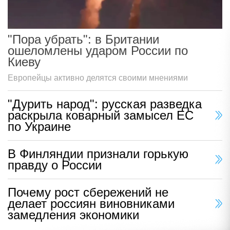
"Пора убрать": в Британии
ошеломлены ударом России по
Киеву
Европейцы активно делятся своими мнениями
"Дурить народ": русская разведка
раскрыла коварный замысел ЕС
по Украине
В Финляндии признали горькую
правду о России
Почему рост сбережений не
делает россиян виновниками
замедления экономики