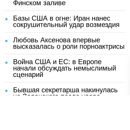
Финском заливе
Базы США в огне: Иран нанес
сокрушительный удар возмездия
Любовь Аксенова впервые
высказалась о роли порноактрисы
Война США и ЕС: в Европе
начали обсуждать немыслимый
сценарий
Бывшая секретарша накинулась
на Зеленского после удара
возмездия ВС РФ
В Москве назвали ключевой
фактор завершения СВО