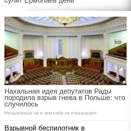
сулит Ермолаев день
Нахальная идея депутатов Рады
породила взрыв гнева в Польше: что
случилось
Незалежные ни в чем себе не отказывают
Взрывной беспилотник в