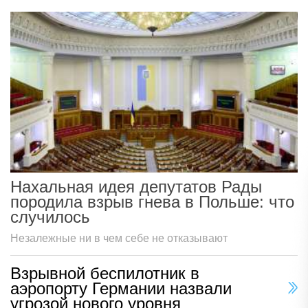
Нахальная идея депутатов Рады
породила взрыв гнева в Польше: что
случилось
Незалежные ни в чем себе не отказывают
Взрывной беспилотник в
аэропорту Германии назвали
угрозой нового уровня