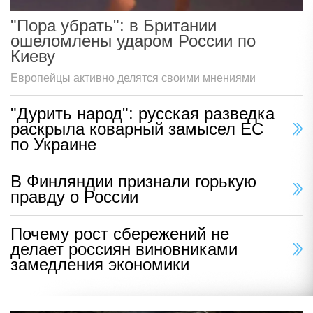
"Пора убрать": в Британии
ошеломлены ударом России по
Киеву
Европейцы активно делятся своими мнениями
"Дурить народ": русская разведка
раскрыла коварный замысел ЕС
по Украине
В Финляндии признали горькую
правду о России
Почему рост сбережений не
делает россиян виновниками
замедления экономики