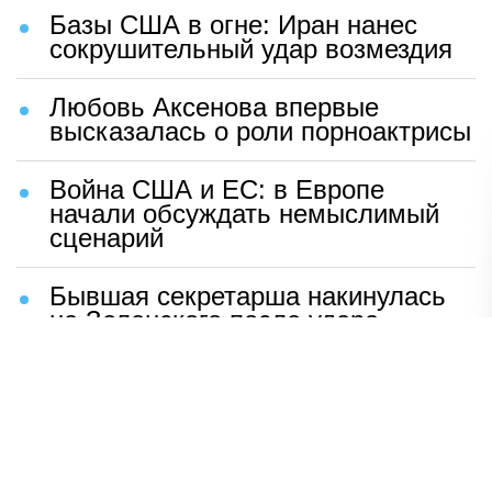
Базы США в огне: Иран нанес
сокрушительный удар возмездия
Любовь Аксенова впервые
высказалась о роли порноактрисы
Война США и ЕС: в Европе
начали обсуждать немыслимый
сценарий
Бывшая секретарша накинулась
на Зеленского после удара
возмездия ВС РФ
В Москве назвали ключевой
фактор завершения СВО
Мерц жаждет войны с Россией: