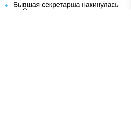
Бывшая секретарша накинулась
на Зеленского после удара
возмездия ВС РФ
В Москве назвали ключевой
фактор завершения СВО
Мерц жаждет войны с Россией:
раскрыто — зачем
Иран разгромил логово
американцев
НАВЕРХ
ПОЛНАЯ ВЕРСИЯ
Политика
Шоу-бизнес
Сад и огород
Экономика
Пресс-релизы