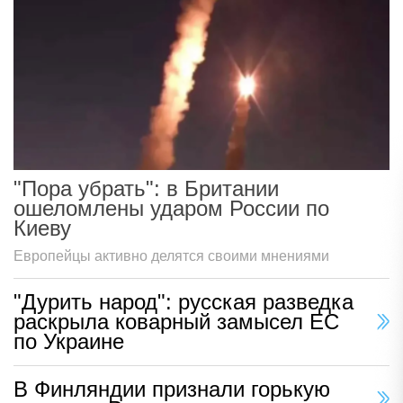
"Пора убрать": в Британии
ошеломлены ударом России по
Киеву
Европейцы активно делятся своими мнениями
"Дурить народ": русская разведка
раскрыла коварный замысел ЕС
по Украине
В Финляндии признали горькую