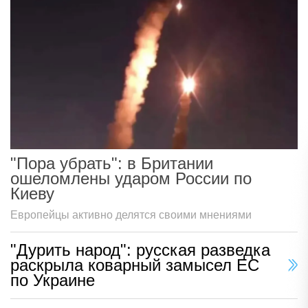
"Пора убрать": в Британии
ошеломлены ударом России по
Киеву
Европейцы активно делятся своими мнениями
"Дурить народ": русская разведка
раскрыла коварный замысел ЕС
по Украине