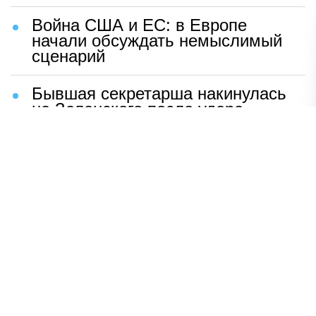
Война США и ЕС: в Европе
начали обсуждать немыслимый
сценарий
Бывшая секретарша накинулась
на Зеленского после удара
возмездия ВС РФ
В Москве назвали ключевой
фактор завершения СВО
Мерц жаждет войны с Россией:
раскрыто — зачем
Иран разгромил логово
американцев