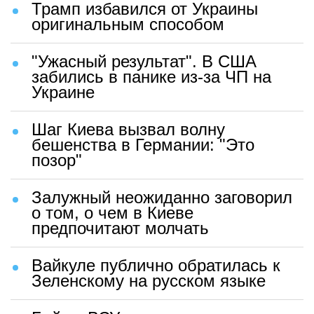
Истерика Каллас из-за удара
возмездия Армии РФ закончилась
конфузом: "Идиотка"
Запретил русскую песню —
получил арматурой: под Одессой
произошло ЧП
Трамп избавился от Украины
оригинальным способом
"Ужасный результат". В США
забились в панике из-за ЧП на
Украине
Шаг Киева вызвал волну
бешенства в Германии: "Это