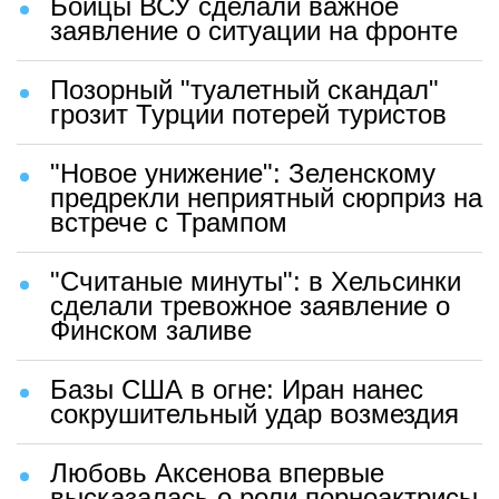
позор"
Залужный неожиданно заговорил
о том, о чем в Киеве
предпочитают молчать
Вайкуле публично обратилась к
Зеленскому на русском языке
Бойцы ВСУ сделали важное
заявление о ситуации на фронте
Позорный "туалетный скандал"
грозит Турции потерей туристов
"Новое унижение": Зеленскому
предрекли неприятный сюрприз на
встрече с Трампом