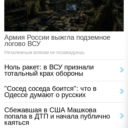
делает россиян виновниками
замедления экономики
Армия России выжгла подземное
логово ВСУ
Незалежным воякам не позавидуешь