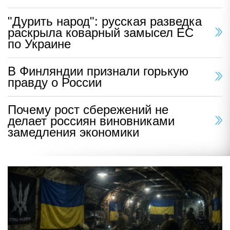
"Пора убрать": в Британии
ошеломлены ударом России по
Киеву
Европейцы активно делятся своими мнениями
"Дурить народ": русская разведка
раскрыла коварный замысел ЕС
по Украине
В Финляндии признали горькую
правду о России
Почему рост сбережений не