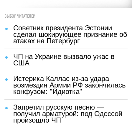
Ноль ракет: в ВСУ признали
тотальный крах обороны
"Сосед соседа боится": что в
Одессе думают о русских
Сбежавшая в США Машкова
попала в ДТП и начала публично
каяться
ВЫБОР ЧИТАТЕЛЕЙ
Советник президента Эстонии
сделал шокирующее признание об
атаках на Петербург
ЧП на Украине вызвало ужас в
США