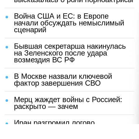
"Считаные минуты": в Хельсинки
сделали тревожное заявление о
Финском заливе
Базы США в огне: Иран нанес
сокрушительный удар возмездия
Любовь Аксенова впервые
высказалась о роли порноактрисы
Война США и ЕС: в Европе
начали обсуждать немыслимый
сценарий
Бывшая секретарша накинулась
на Зеленского после удара
возмездия ВС РФ