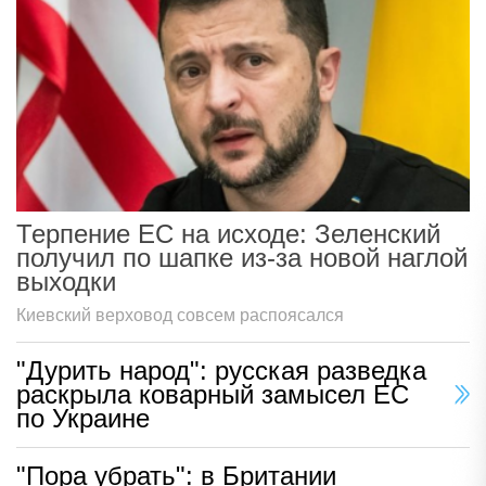
Терпение ЕС на исходе: Зеленский
получил по шапке из-за новой наглой
выходки
Киевский верховод совсем распоясался
"Дурить народ": русская разведка
раскрыла коварный замысел ЕС
по Украине
"Пора убрать": в Британии