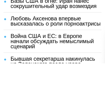
Базы США в огне: Иран нанес
сокрушительный удар возмездия
Любовь Аксенова впервые
высказалась о роли порноактрисы
Война США и ЕС: в Европе
начали обсуждать немыслимый
сценарий
Бывшая секретарша накинулась
на Зеленского после удара
возмездия ВС РФ
В Москве назвали ключевой
фактор завершения СВО
Мерц жаждет войны с Россией:
раскрыто — зачем