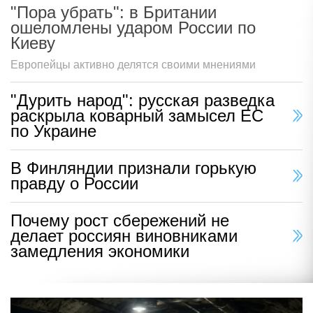
"Пора убрать": в Британии
ошеломлены ударом России по
Киеву
Европейцы активно делятся своими мнениями
"Дурить народ": русская разведка
раскрыла коварный замысел ЕС
по Украине
В Финляндии признали горькую
правду о России
Почему рост сбережений не
делает россиян виновниками
замедления экономики