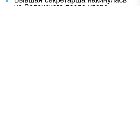
на Зеленского после удара
возмездия ВС РФ
В Москве назвали ключевой
фактор завершения СВО
Мерц жаждет войны с Россией:
раскрыто — зачем
Иран разгромил логово
американцев
НАВЕРХ
ПОЛНАЯ ВЕРСИЯ
Политика
Шоу-бизнес
Сад и огород
Экономика
Пресс-релизы