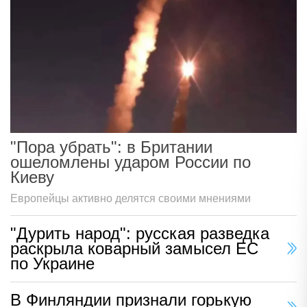
"Пора убрать": в Британии
ошеломлены ударом России по
Киеву
Европейцы активно делятся своими мнениями
"Дурить народ": русская разведка
раскрыла коварный замысел ЕС
по Украине
В Финляндии признали горькую