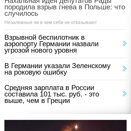
Нахальная идея депутатов Рады
породила взрыв гнева в Польше: что
случилось
Незалежные ни в чем себе не отказывают
Взрывной беспилотник в
аэропорту Германии назвали
угрозой нового уровня
В Германии указали Зеленскому
на роковую ошибку
Средняя зарплата в России
составила 101 тыс. руб. - это
выше, чем в Греции