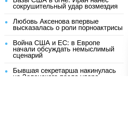
сокрушительный удар возмездия
Любовь Аксенова впервые
высказалась о роли порноактрисы
Война США и ЕС: в Европе
начали обсуждать немыслимый
сценарий
Бывшая секретарша накинулась
на Зеленского после удара
возмездия ВС РФ
В Москве назвали ключевой
фактор завершения СВО
Мерц жаждет войны с Россией:
раскрыто — зачем