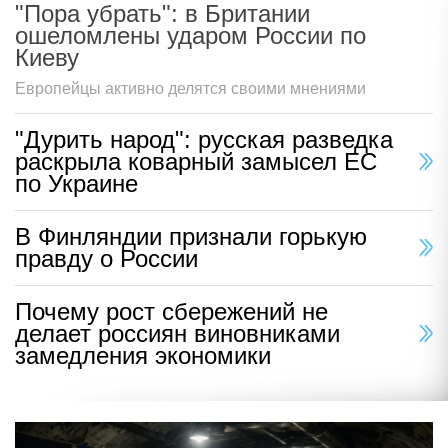
"Пора убрать": в Британии
ошеломлены ударом России по
Киеву
Европейцы активно делятся своими мнениями
"Дурить народ": русская разведка
раскрыла коварный замысел ЕС
по Украине
В Финляндии признали горькую
правду о России
Почему рост сбережений не
делает россиян виновниками
замедления экономики