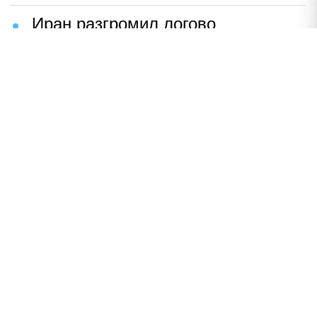
Иран разгромил логово
американцев
НАВЕРХ
ПОЛНАЯ ВЕРСИЯ
Политика
Шоу-бизнес
Сад и огород
Экономика
Пресс-релизы
Вконтакте
Одноклассники
Twitter
Дзен
По вопросам рекламы:
+ 7 (926) 001-11-01
reklama@utro.ru
Реестровая запись ЭЛ № ФС 77-79497 от 02.11.2020 г.