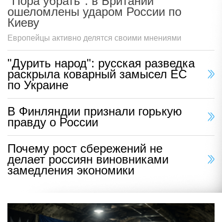
"Пора убрать": в Британии
ошеломлены ударом России по
Киеву
Европейцы активно делятся своими мнениями
"Дурить народ": русская разведка
раскрыла коварный замысел ЕС
по Украине
В Финляндии признали горькую
правду о России
Почему рост сбережений не
делает россиян виновниками
замедления экономики