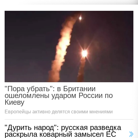
"Пора убрать": в Британии
ошеломлены ударом России по
Киеву
Европейцы активно делятся своими мнениями
"Дурить народ": русская разведка
раскрыла коварный замысел ЕС