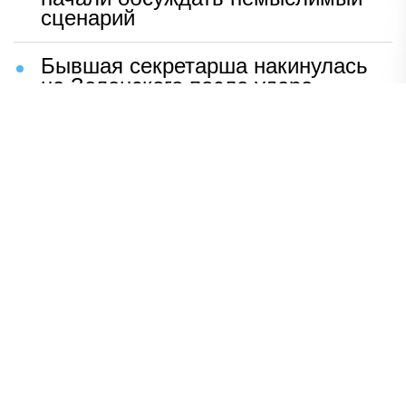
сценарий
Бывшая секретарша накинулась
на Зеленского после удара
возмездия ВС РФ
В Москве назвали ключевой
фактор завершения СВО
Мерц жаждет войны с Россией:
раскрыто — зачем
Иран разгромил логово
американцев
НАВЕРХ
ПОЛНАЯ ВЕРСИЯ
Политика
Шоу-бизнес