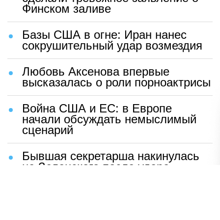
Финском заливе
Базы США в огне: Иран нанес
сокрушительный удар возмездия
Любовь Аксенова впервые
высказалась о роли порноактрисы
Война США и ЕС: в Европе
начали обсуждать немыслимый
сценарий
Бывшая секретарша накинулась
на Зеленского после удара
возмездия ВС РФ
В Москве назвали ключевой
фактор завершения СВО