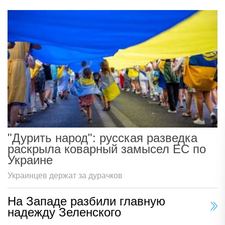
"Дурить народ": русская разведка
раскрыла коварный замысел ЕС по
Украине
Украинцев держат за дурачков
На Западе разбили главную
надежду Зеленского