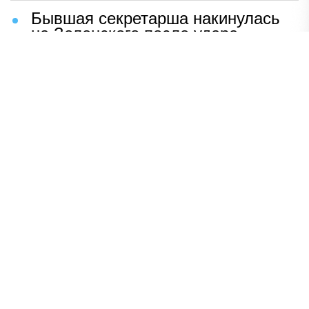
Бывшая секретарша накинулась
на Зеленского после удара
возмездия ВС РФ
В Москве назвали ключевой
фактор завершения СВО
Мерц жаждет войны с Россией:
раскрыто — зачем
Иран разгромил логово
американцев
НАВЕРХ
ПОЛНАЯ ВЕРСИЯ
Политика
Шоу-бизнес
Сад и огород
Экономика