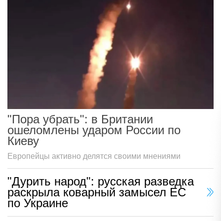
"Пора убрать": в Британии
ошеломлены ударом России по
Киеву
Европейцы активно делятся своими мнениями
"Дурить народ": русская разведка
раскрыла коварный замысел ЕС
по Украине