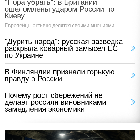
"Пора убрать": в Британии
ошеломлены ударом России по
Киеву
Европейцы активно делятся своими мнениями
"Дурить народ": русская разведка
раскрыла коварный замысел ЕС
по Украине
В Финляндии признали горькую
правду о России
Почему рост сбережений не
делает россиян виновниками
замедления экономики