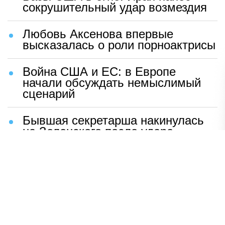
сокрушительный удар возмездия
Любовь Аксенова впервые
высказалась о роли порноактрисы
Война США и ЕС: в Европе
начали обсуждать немыслимый
сценарий
Бывшая секретарша накинулась
на Зеленского после удара
возмездия ВС РФ
В Москве назвали ключевой
фактор завершения СВО
Мерц жаждет войны с Россией:
раскрыто — зачем