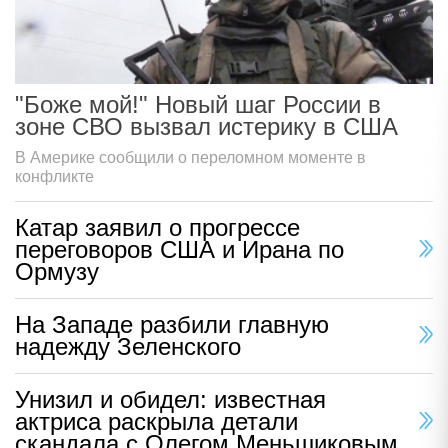
"Боже мой!" Новый шаг России в
зоне СВО вызвал истерику в США
В Америке сообщили о переломном моменте в
конфликте
Катар заявил о прогрессе
переговоров США и Ирана по
Ормузу
На Западе разбили главную
надежду Зеленского
Унизил и обидел: известная
актриса раскрыла детали
скандала с Олегом Меньшиковым