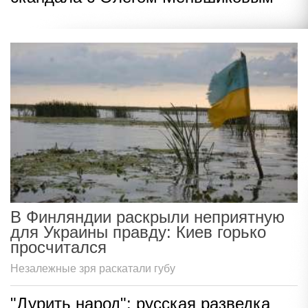
В Финляндии раскрыли неприятную
для Украины правду: Киев горько
просчитался
Незалежные зря раскатали губу
"Дурить народ": русская разведка