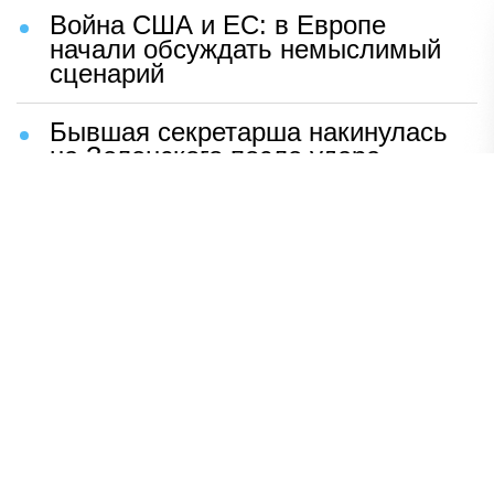
Война США и ЕС: в Европе
начали обсуждать немыслимый
сценарий
Бывшая секретарша накинулась
на Зеленского после удара
возмездия ВС РФ
В Москве назвали ключевой
фактор завершения СВО
Мерц жаждет войны с Россией:
раскрыто — зачем
Иран разгромил логово
американцев
НАВЕРХ
ПОЛНАЯ ВЕРСИЯ