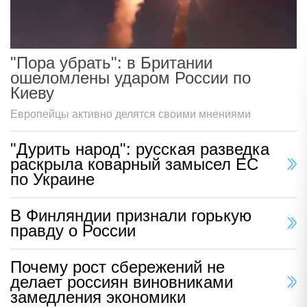
"Пора убрать": в Британии
ошеломлены ударом России по
Киеву
Европейцы активно делятся своими мнениями
"Дурить народ": русская разведка
раскрыла коварный замысел ЕС
по Украине
В Финляндии признали горькую
правду о России
Почему рост сбережений не
делает россиян виновниками
замедления экономики