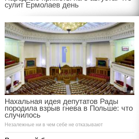
сулит Ермолаев день
Нахальная идея депутатов Рады
породила взрыв гнева в Польше: что
случилось
Незалежные ни в чем себе не отказывают