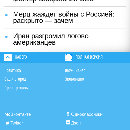
Мерц жаждет войны с Россией:
раскрыто — зачем
Иран разгромил логово
американцев
НАВЕРХ
ПОЛНАЯ ВЕРСИЯ
Политика
Шоу-бизнес
Сад и огород
Экономика
Пресс-релизы
Вконтакте
Одноклассники
Twitter
Дзен