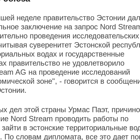
шей неделе правительство Эстонии да
льное заключение на запрос Nord Strea
ительно проведения исследовательских
Учитывая суверенитет Эстонской респуб
ориальных водах и государственные
ах правительство не удовлетворило
ream AG на проведение исследований
омической зоне", - говорится в сообщен
стонии.
ых дел этой страны Урмас Паэт, причин
ие Nord Stream проводить работы по
е зайти в эстонские территориальные во
м. По словам дипломата, все это дает по