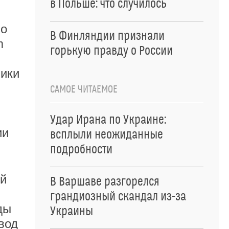
в Польше: что случилось
ло
В Финляндии признали
m
горькую правду о России
лики
САМОЕ ЧИТАЕМОЕ
Удар Ирана по Украине:
ии
всплыли неожиданные
подробности
ой
В Варшаве разгорелся
грандиозный скандал из-за
ды
Украины
вод