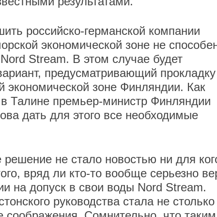
звестными результатами.
шить российско-германской компании
морской экономической зоне не способе
Nord Stream. В этом случае будет
вариант, предусматривающий прокладку
й экономической зоне Финляндии. Как
 в Талине премьер-министр Финляндии
това дать для этого все необходимые
е решение не стало новостью ни для ког
того, вряд ли кто-то вообще серьезно ве
и на допуск в свои воды Nord Stream.
тонского руководства стала не столько
ие соображения. Сомнительно, что таким