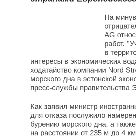
На минув
отрицате
AG относ
работ. "
в террит
интересы в экономических вод
ходатайство компании Nord St
морского дна в эстонской экон
пресс-службы правительства Э
Как заявил министр иностранн
для отказа послужило намерен
бурению морского дна, а такж
на расстоянии от 235 м до 4 к