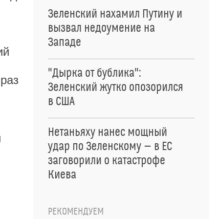
Зеленский нахамил Путину и
вызвал недоумение на
Западе
ий
"Дырка от бублика":
 раз
Зеленский жутко опозорился
в США
Нетаньяху нанес мощный
и
удар по Зеленскому — в ЕС
заговорили о катастрофе
Киева
РЕКОМЕНДУЕМ