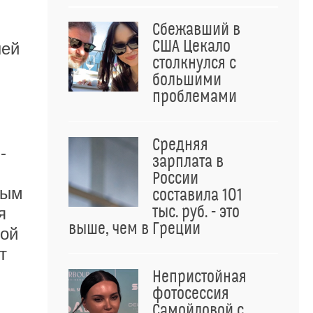
Сбежавший в
США Цекало
шей
столкнулся с
большими
проблемами
Средняя
-
зарплата в
России
ным
составила 101
тыс. руб. - это
я
выше, чем в Греции
бой
т
Непристойная
фотосессия
Самойловой с