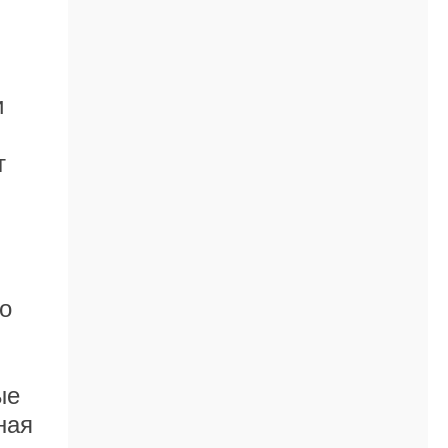
и
т
о
ые
ная