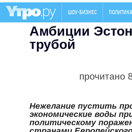
ШОУ-БИЗНЕС
ПОЛИТИК
Амбиции Эстон
трубой
прочитано 
Нежелание пустить про
экономические воды пр
политическому пораже
странами Европейского