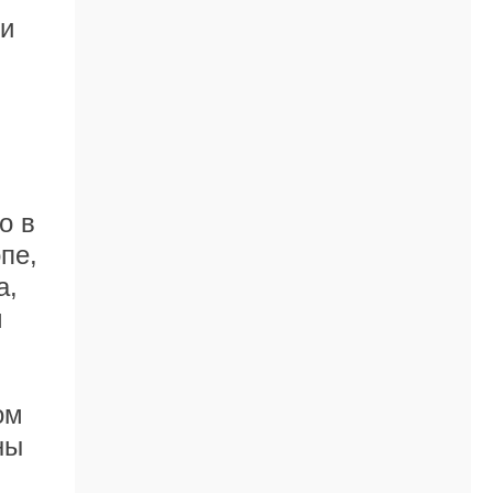
ии
о в
пе,
а,
м
ом
ны