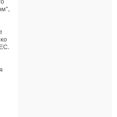
то
ом",
е
ько
ЕС.
я