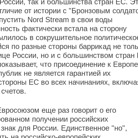
России, так и большинства стран ЕС. Э
отличие от истории с "Бронзовым солдат
пустить Nord Stream в свои воды
ность фактически встала на сторону
 вылилось в сокрушительное политическо
ся по разные стороны баррикад не тол
ице России, но и с большинством стран 
показывает, что присоединение к Европе
ублик не является гарантией их
стороны ЕС во всех начинаниях, включа
 счетов.
Евросоюзом еще раз говорит о его
рованном получении российских
знак для России. Единственное "но",
ть на российско-европейских