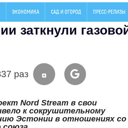
А
ЭКОНОМИКА
САД И ОГОРОД
ПРЕСС-РЕЛИЗЫ
ии заткнули газово
837 раз
ект Nord Stream в свои
ивело к сокрушительному
нию Эстонии в отношениях со
 союза