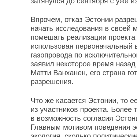
затянулся до сентября с уже и
Впрочем, отказ Эстонии разре
начать исследования в своей 
помешать реализации проекта 
использован первоначальный 
газопровода по исключительно
заявил некоторое время назад
Матти Ванханен, его страна го
разрешения.
Что же касается Эстонии, то е
из участников проекта. Более 
в возможность согласия Эстони
Главным мотивом поведения эс
экология, сколько политическ