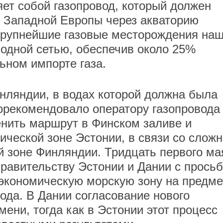
яет собой газопровод, который должен
и Западной Европы через акваторию
 крупнейшие газовые месторождения на
водной сетью, обеспечив около 25%
ьном импорте газа.
нляндии, в водах которой должна была
порекомендовало оператору газопровода 
нить маршрут в Финском заливе и
мической зоне Эстонии, в связи со слож
 зоне Финляндии. Тридцать первого ма
правительству Эстонии и Дании с прось
экономическую морскую зону на предме
ода. В Дании согласование нового
ени, тогда как в Эстонии этот процесс