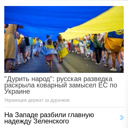
"Дурить народ": русская разведка
раскрыла коварный замысел ЕС по
Украине
Украинцев держат за дурачков
На Западе разбили главную
надежду Зеленского