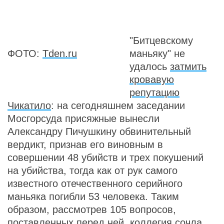
"Битцевскому
ФОТО:
Tden.ru
маньяку" не
удалось
затмить
кровавую
репутацию
Чикатило
: на сегодняшнем заседании
Мосгорсуда присяжные вынесли
Александру Пичушкину обвинительный
вердикт, признав его виновным в
совершении 48 убийств и трех покушений
на убийства, тогда как от рук самого
известного отечественного серийного
маньяка погибли 53 человека. Таким
образом, рассмотрев 105 вопросов,
поставленных перед ней, коллегия сочла,