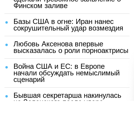
Финском заливе
Базы США в огне: Иран нанес
сокрушительный удар возмездия
Любовь Аксенова впервые
высказалась о роли порноактрисы
Война США и ЕС: в Европе
начали обсуждать немыслимый
сценарий
Бывшая секретарша накинулась
на Зеленского после удара
возмездия ВС РФ
В Москве назвали ключевой
фактор завершения СВО