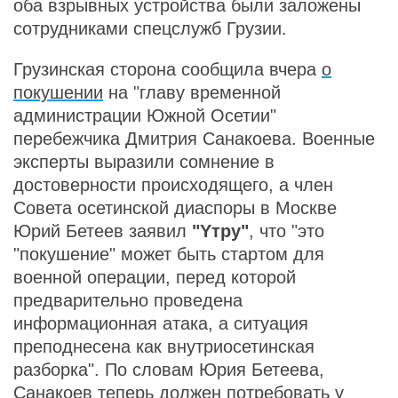
оба взрывных устройства были заложены
сотрудниками спецслужб Грузии.
Грузинская сторона сообщила вчера
о
покушении
на "главу временной
администрации Южной Осетии"
перебежчика Дмитрия Санакоева. Военные
эксперты выразили сомнение в
достоверности происходящего, а член
Совета осетинской диаспоры в Москве
Юрий Бетеев заявил
"Yтру"
, что "это
"покушение" может быть стартом для
военной операции, перед которой
предварительно проведена
информационная атака, а ситуация
преподнесена как внутриосетинская
разборка". По словам Юрия Бетеева,
Санакоев теперь должен потребовать у