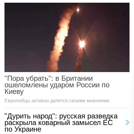
"Пора убрать": в Британии
ошеломлены ударом России по
Киеву
Европейцы активно делятся своими мнениями
"Дурить народ": русская разведка
раскрыла коварный замысел ЕС
по Украине