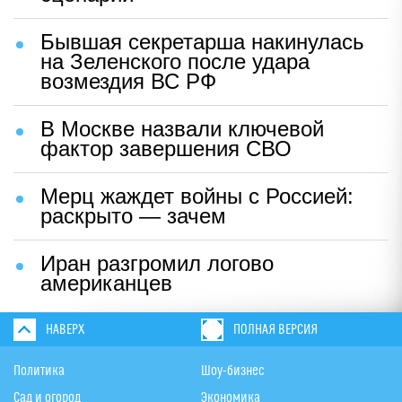
Бывшая секретарша накинулась
на Зеленского после удара
возмездия ВС РФ
В Москве назвали ключевой
фактор завершения СВО
Мерц жаждет войны с Россией:
раскрыто — зачем
Иран разгромил логово
американцев
НАВЕРХ
ПОЛНАЯ ВЕРСИЯ
Политика
Шоу-бизнес
Сад и огород
Экономика