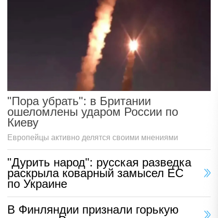
"Пора убрать": в Британии
ошеломлены ударом России по
Киеву
Европейцы активно делятся своими мнениями
"Дурить народ": русская разведка
раскрыла коварный замысел ЕС
по Украине
В Финляндии признали горькую