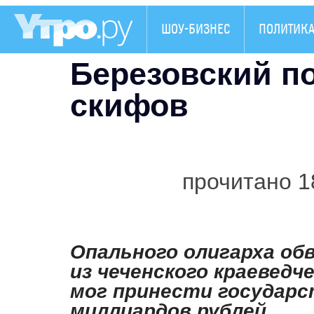
ШОУ-БИЗНЕС
ПОЛИТИК
Березовский по
скифов
прочитано 1
Опального олигарха об
из чеченского краеведч
мог принести государс
миллиардов рублей