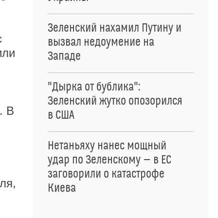
Зеленский нахамил Путину и
с
вызвал недоумение на
или
Западе
"Дырка от бублика":
Зеленский жутко опозорился
. В
в США
Нетаньяху нанес мощный
удар по Зеленскому — в ЕС
заговорили о катастрофе
ля,
Киева