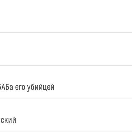
АБа его убийцей
вский