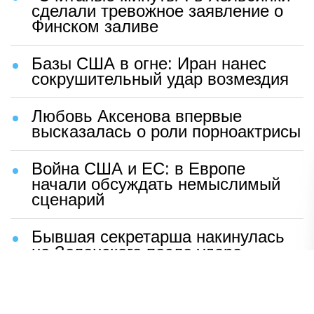
сделали тревожное заявление о
Финском заливе
Базы США в огне: Иран нанес
сокрушительный удар возмездия
Любовь Аксенова впервые
высказалась о роли порноактрисы
Война США и ЕС: в Европе
начали обсуждать немыслимый
сценарий
Бывшая секретарша накинулась
на Зеленского после удара
возмездия ВС РФ
В Москве назвали ключевой