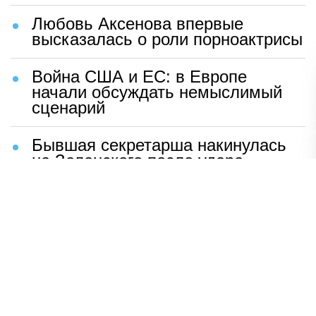
Любовь Аксенова впервые
высказалась о роли порноактрисы
Война США и ЕС: в Европе
начали обсуждать немыслимый
сценарий
Бывшая секретарша накинулась
на Зеленского после удара
возмездия ВС РФ
В Москве назвали ключевой
фактор завершения СВО
Мерц жаждет войны с Россией:
раскрыто — зачем