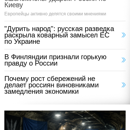
Киеву
Европейцы активно делятся своими мнениями
"Дурить народ": русская разведка
раскрыла коварный замысел ЕС
по Украине
В Финляндии признали горькую
правду о России
Почему рост сбережений не
делает россиян виновниками
замедления экономики