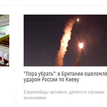
"Пора убрать": в Британии ошеломл
ударом России по Киеву
Европейцы активно делятся своими
мнениями