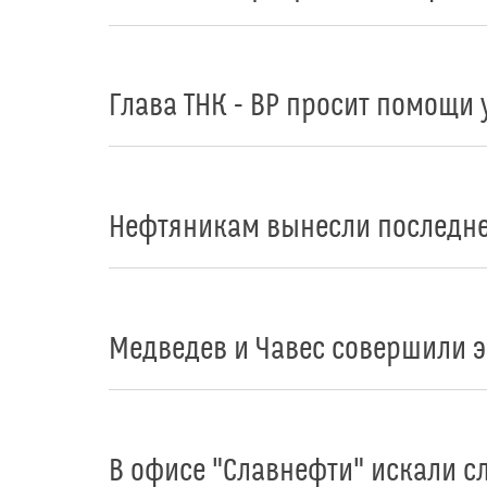
Глава ТНК - BP просит помощи 
Нефтяникам вынесли последн
Медведев и Чавес совершили 
В офисе "Славнефти" искали с