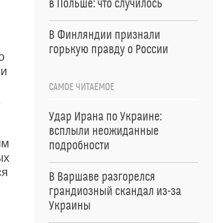
в Польше: что случилось
В Финляндии признали
горькую правду о России
о
ми
САМОЕ ЧИТАЕМОЕ
Удар Ирана по Украине:
всплыли неожиданные
ым
подробности
ых
ся
В Варшаве разгорелся
грандиозный скандал из-за
Украины