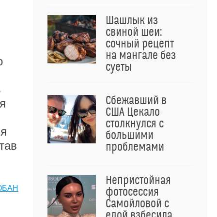
Шашлык из
свиной шеи:
сочный рецепт
на мангале без
о
суеты
ь
Сбежавший в
я
США Цекало
столкнулся с
ия
большими
тав
проблемами
Непристойная
ОБАН
фотосессия
Самойловой с
едой взбесила