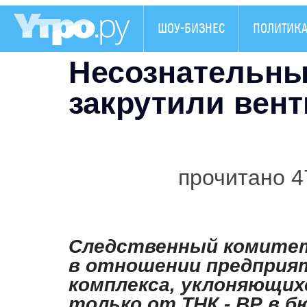
ШОУ-БИЗНЕС
ПОЛИТИК
Несознательн
закрутили вен
прочитано 4
Следственный комитет 
в отношении предприя
комплекса, уклоняющих
только от ТНК - ВР в б