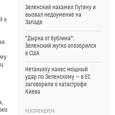
Зеленский нахамил Путину и
вызвал недоумение на
й к
Западе
"Дырка от бублика":
за
Зеленский жутко опозорился
в США
ому
иц
Нетаньяху нанес мощный
удар по Зеленскому — в ЕС
заговорили о катастрофе
Киева
а,
рез
РЕКОМЕНДУЕМ