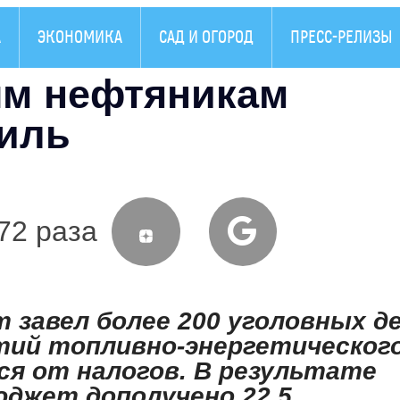
А
ЭКОНОМИКА
САД И ОГОРОД
ПРЕСС-РЕЛИЗЫ
ым нефтяникам
тиль
72 раза
завел более 200 уголовных д
тий топливно-энергетическог
ся от налогов. В результате
юджет дополучено 22,5