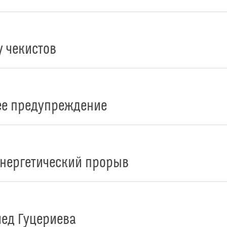
у чекистов
ее предупреждение
энергетический прорыв
лед Гуцериева