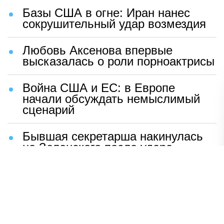
Базы США в огне: Иран нанес
сокрушительный удар возмездия
Любовь Аксенова впервые
высказалась о роли порноактрисы
Война США и ЕС: в Европе
начали обсуждать немыслимый
сценарий
Бывшая секретарша накинулась
на Зеленского после удара
возмездия ВС РФ
В Москве назвали ключевой
фактор завершения СВО
Мерц жаждет войны с Россией: