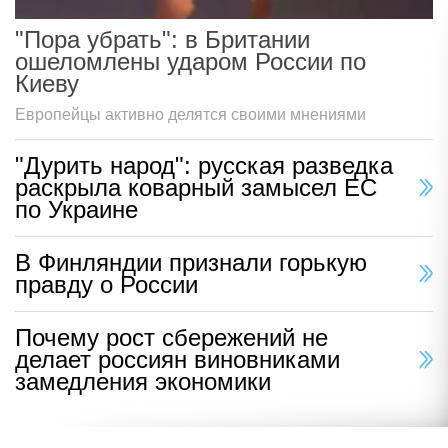
"Пора убрать": в Британии
ошеломлены ударом России по
Киеву
Европейцы активно делятся своими мнениями
"Дурить народ": русская разведка
раскрыла коварный замысел ЕС
по Украине
В Финляндии признали горькую
правду о России
Почему рост сбережений не
делает россиян виновниками
замедления экономики