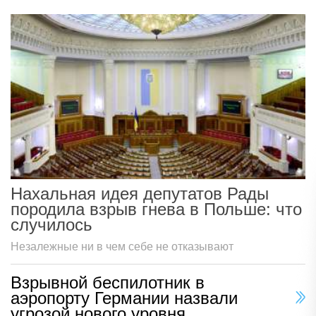
Нахальная идея депутатов Рады
породила взрыв гнева в Польше: что
случилось
Незалежные ни в чем себе не отказывают
Взрывной беспилотник в
аэропорту Германии назвали
угрозой нового уровня